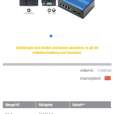
Abbildungen sind ähnlich und können abweichen, es gilt die
Artikelbeschreibung und Datenblatt.
Artikel-Nr.:
11008340
Ursprungsland:
Menge/VE
Stückpreis
Rabatt**
bis
2
153,06 € *