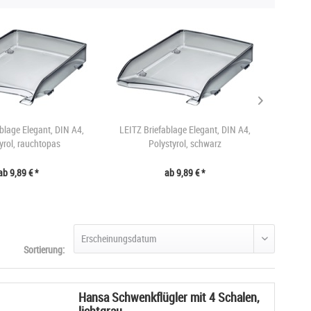
blage Elegant, DIN A4,
LEITZ Briefablage Elegant, DIN A4,
LEITZ Br
yrol, rauchtopas
Polystyrol, schwarz
ab 9,89 € *
ab 9,89 € *
Sortierung:
Hansa Schwenkflügler mit 4 Schalen,