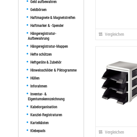
Geld aufbewahren
Geldbörsen
Haftmagnete & Magnetstreifen
Haftmarker & -Spender
Hängeregistratur-
Vergleichen
Aufbewahrung
Hängeregistratur-Mappen
Hefte schützen
Heftgeräte & Zubehör
Hinweisschilder & Piktogramme
Hüllen
Inforahmen
Inventar- &
Eigentumskennzeichnung
Kabelorganisation
Kanzlei-Registraturen
Karteikästen
Klebepads
Vergleichen