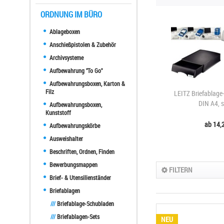
ORDNUNG IM BÜRO
Ablageboxen
Anschießpistolen & Zubehör
Archivsysteme
Aufbewahrung "To Go"
Aufbewahrungsboxen, Karton &
Filz
LEITZ Briefablage
DIN A4, 
Aufbewahrungsboxen,
Kunststoff
ab 14,2
Aufbewahrungskörbe
Ausweishalter
Beschriften, Ordnen, Finden
Bewerbungsmappen
FILTERN
Brief- & Utensilienständer
Briefablagen
///
Briefablage-Schubladen
///
Briefablagen-Sets
NEU