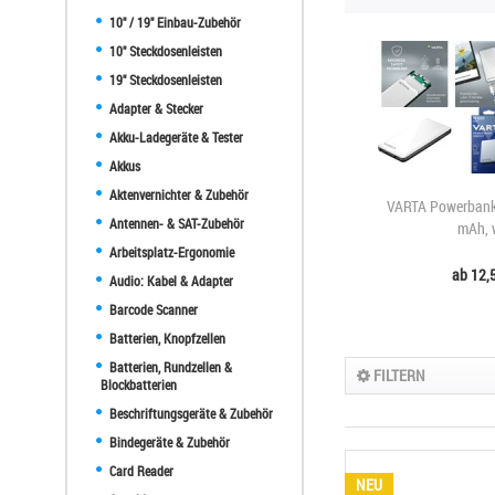
10" / 19" Einbau-Zubehör
10" Steckdosenleisten
19" Steckdosenleisten
Adapter & Stecker
Akku-Ladegeräte & Tester
Akkus
Aktenvernichter & Zubehör
VARTA Powerbank 
Antennen- & SAT-Zubehör
mAh, 
Arbeitsplatz-Ergonomie
ab 12,5
Audio: Kabel & Adapter
Barcode Scanner
Batterien, Knopfzellen
Batterien, Rundzellen &
FILTERN
Blockbatterien
Beschriftungsgeräte & Zubehör
Bindegeräte & Zubehör
Card Reader
NEU