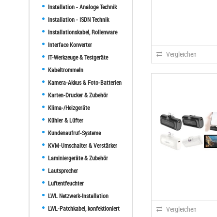
Installation - Analoge Technik
Installation - ISDN Technik
Installationskabel, Rollenware
Interface Konverter
Vergleichen
IT-Werkzeuge & Testgeräte
Kabeltrommeln
Kamera-Akkus & Foto-Batterien
Karten-Drucker & Zubehör
Klima-/Heizgeräte
Kühler & Lüfter
Kundenaufruf-Systeme
KVM-Umschalter & Verstärker
Laminiergeräte & Zubehör
Lautsprecher
Luftentfeuchter
LWL Netzwerk-Installation
LWL-Patchkabel, konfektioniert
Vergleichen