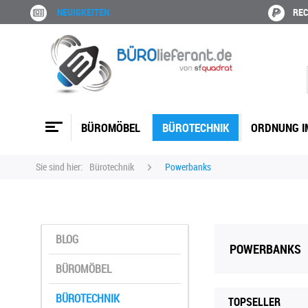
NEUIGKEITEN
REC
BÜROMÖBEL
BÜROTECHNIK
ORDNUNG I
Sie sind hier:
Bürotechnik
Powerbanks
BLOG
POWERBANKS
BÜROMÖBEL
BÜROTECHNIK
TOPSELLER