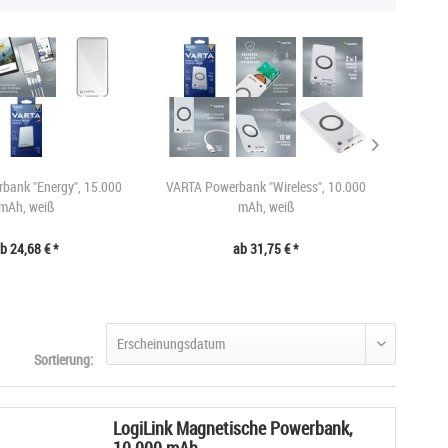
bank "Energy", 15.000
VARTA Powerbank "Wireless", 10.000
ANSM
mAh, weiß
mAh, weiß
b 24,68 € *
ab 31,75 € *
Sortierung:
LogiLink Magnetische Powerbank,