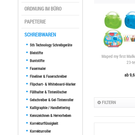
ORDNUNG IM BÜRO
PAPETERIE
SCHREIBWAREN
5th Technology Schreibgeräte
Bleistifte
Maped my first Malk
Buntstifte
23-te
Fasermaler
ab 9,6
Fineliner & Faserschreiber
Flipchart- & Whiteboard-Marker
Füllhalter & Tintenlöscher
Gelschreiber & Gel-Tintenroller
FILTERN
Kalligraphie / Handlettering
Kennzeichnen & Hervorheben
Korrekturflüssigkeit
Korrekturroller