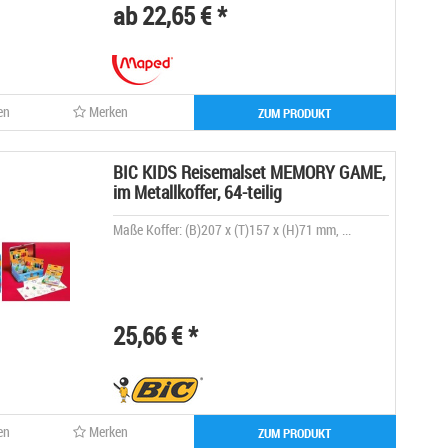
ab 22,65 € *
en
Merken
ZUM PRODUKT
BIC KIDS Reisemalset MEMORY GAME,
im Metallkoffer, 64-teilig
Maße Koffer: (B)207 x (T)157 x (H)71 mm, ...
25,66 € *
en
Merken
ZUM PRODUKT