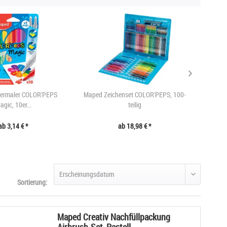
ermaler COLOR'PEPS
Maped Zeichenset COLOR'PEPS, 100-
Maped 
agic, 10er...
teilig
ab 3,14 € *
ab 18,98 € *
Sortierung:
Maped Creativ Nachfüllpackung