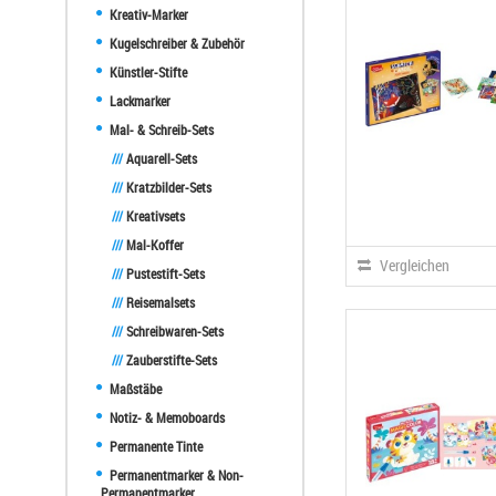
Kreativ-Marker
Kugelschreiber & Zubehör
Künstler-Stifte
Lackmarker
Mal- & Schreib-Sets
///
Aquarell-Sets
///
Kratzbilder-Sets
///
Kreativsets
///
Mal-Koffer
Vergleichen
///
Pustestift-Sets
///
Reisemalsets
///
Schreibwaren-Sets
///
Zauberstifte-Sets
Maßstäbe
Notiz- & Memoboards
Permanente Tinte
Permanentmarker & Non-
Permanentmarker