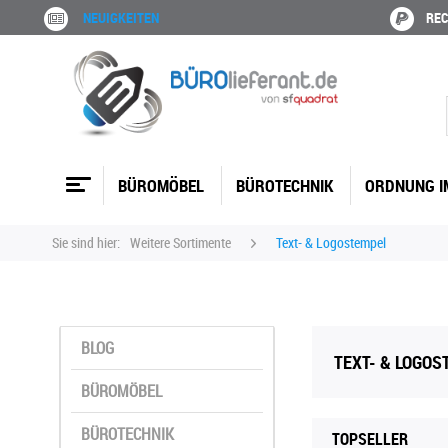
NEUIGKEITEN
REC
BÜROMÖBEL
BÜROTECHNIK
ORDNUNG I
Sie sind hier:
Weitere Sortimente
Text- & Logostempel
BLOG
TEXT- & LOGOS
BÜROMÖBEL
BÜROTECHNIK
TOPSELLER