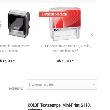
Lieferzeit beachten
stempelautomat Printy
COLOP Textstempel Printer 50, 7-zeilig,
troda
 4.0, schwarz
mit Gutschein, weiß
b 17,54 € *
ab 31,88 € *
Sortierung:
COLOP Textstempel Mini-Print S110,