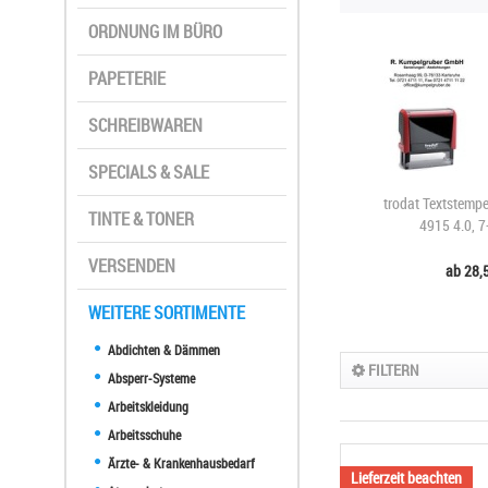
ORDNUNG IM BÜRO
PAPETERIE
SCHREIBWAREN
SPECIALS & SALE
trodat Textstempe
TINTE & TONER
4915 4.0, 7-
VERSENDEN
ab 28,5
WEITERE SORTIMENTE
Abdichten & Dämmen
FILTERN
Absperr-Systeme
Arbeitskleidung
Arbeitsschuhe
Ärzte- & Krankenhausbedarf
Lieferzeit beachten