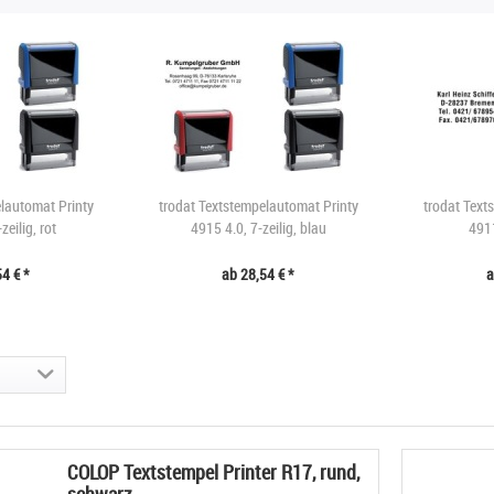
lautomat Printy
trodat Textstempelautomat Printy
trodat Text
zeilig, rot
4915 4.0, 7-zeilig, blau
4911
4 € *
ab 28,54 € *
a
COLOP Textstempel Printer R17, rund,