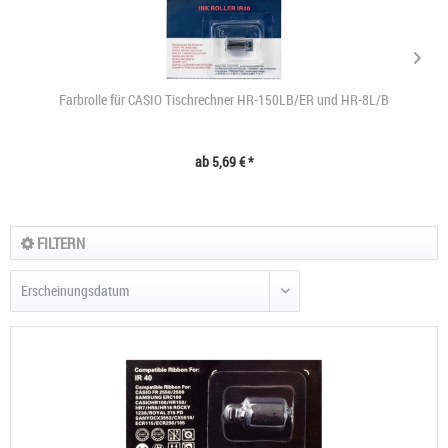
Farbrolle für CASIO Tischrechner HR-150LB/ER und HR-8L/B
ab 5,69 € *
FILTERN