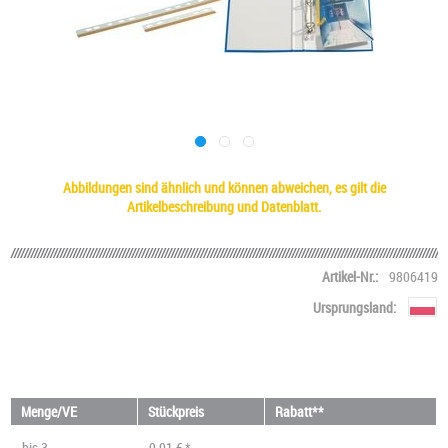
Abbildungen sind ähnlich und können abweichen, es gilt die
Artikelbeschreibung und Datenblatt.
Artikel-Nr.:
9806419
Ursprungsland:
Menge/VE
Stückpreis
Rabatt**
bis
3
9,01 € *