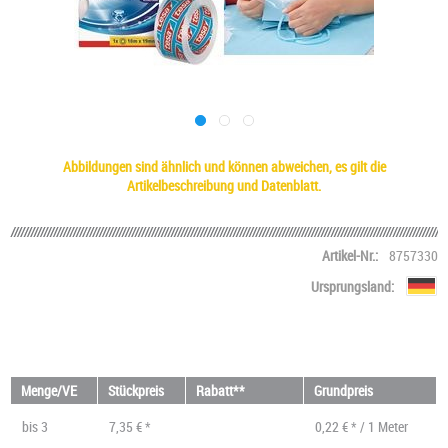
Abbildungen sind ähnlich und können abweichen, es gilt die
Artikelbeschreibung und Datenblatt.
Artikel-Nr.:
8757330
Ursprungsland:
Menge/VE
Stückpreis
Rabatt**
Grundpreis
bis
3
7,35 € *
0,22 € * / 1 Meter