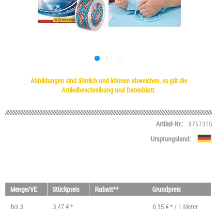
Abbildungen sind ähnlich und können abweichen, es gilt die
Artikelbeschreibung und Datenblatt.
Artikel-Nr.:
8757315
Ursprungsland:
Menge/VE
Stückpreis
Rabatt**
Grundpreis
bis
3
3,47 € *
0,35 € * / 1 Meter