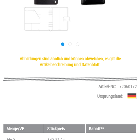
Abbildungen sind ähnlich und können abweichen, es gilt die
Artikelbeschreibung und Datenblatt.
Artikel-Nr.:
72050172
Ursprungsland:
Menge/VE
Stückpreis
Rabatt**
bis
2
143,23 € *