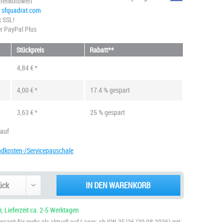
renkorbwert
@ sfquadrat.com
t SSL!
r PayPal Plus
Stückpreis
Rabatt**
4,84 € *
4,00 € *
17.4 % gespart
3,63 € *
25 % gespart
kauf
ndkosten-/Servicepauschale
IN DEN WARENKORB
, Lieferzeit ca. 2-5 Werktagen
szeit für mehr als aktuell auf Lager: ab KW 35/26 (30.08.2026) mit