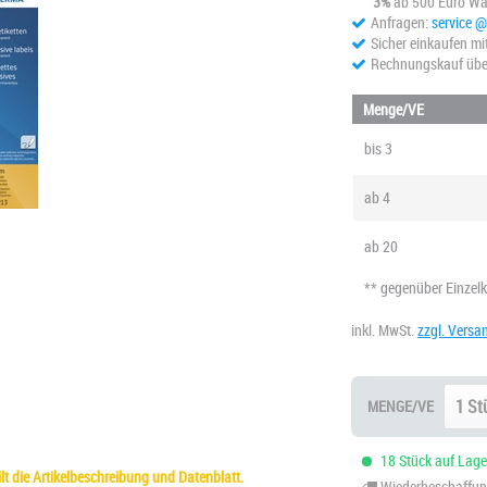
3%
ab 500 Euro Wa
Anfragen:
service 
Sicher einkaufen mi
Rechnungskauf übe
Menge/VE
bis
3
ab
4
ab
20
** gegenüber Einzel
inkl. MwSt.
zzgl. Versa
MENGE/VE
18 Stück auf Lager
t die Artikelbeschreibung und Datenblatt.
Wiederbeschaffung