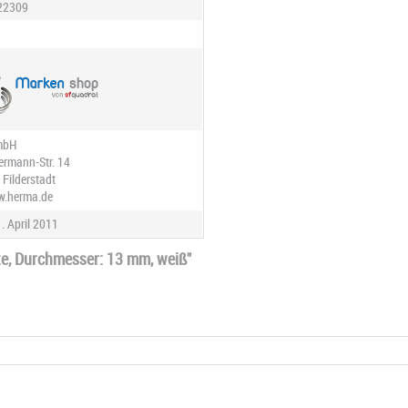
22309
mbH
ermann-Str. 14
 Filderstadt
w.herma.de
. April 2011
e, Durchmesser: 13 mm, weiß"