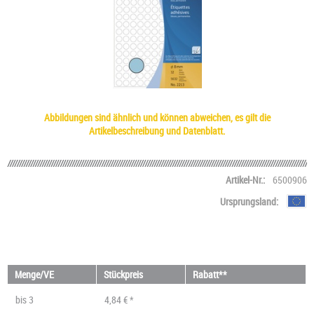
Abbildungen sind ähnlich und können abweichen, es gilt die
Artikelbeschreibung und Datenblatt.
Artikel-Nr.:
6500906
Ursprungsland:
Menge/VE
Stückpreis
Rabatt**
bis
3
4,84 € *