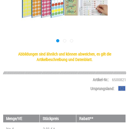
Abbildungen sind ähnlich und können abweichen, es gilt die
Artikelbeschreibung und Datenblatt.
Artikel-Nr.:
6500821
Ursprungsland:
Menge/VE
Stückpreis
Rabatt**
bis
4
2,01 € *