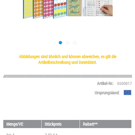
Abbildungen sind ähnlich und können abweichen, es gilt die
Artikelbeschreibung und Datenblatt.
Artikel-Nr.:
6500817
Ursprungsland:
Menge/VE
Stückpreis
Rabatt**
bis
4
2,01 € *