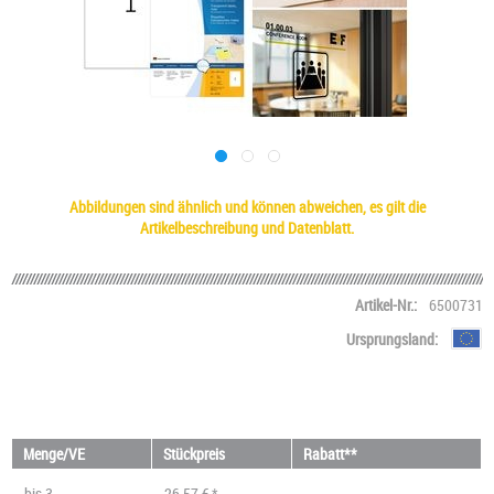
Abbildungen sind ähnlich und können abweichen, es gilt die
Artikelbeschreibung und Datenblatt.
Artikel-Nr.:
6500731
Ursprungsland:
Menge/VE
Stückpreis
Rabatt**
bis
3
26,57 € *