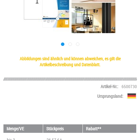
Abbildungen sind ähnlich und können abweichen, es gilt die
Artikelbeschreibung und Datenblatt.
Artikel-Nr.:
6500730
Ursprungsland:
Menge/VE
Stückpreis
Rabatt**
bis
3
26,57 € *