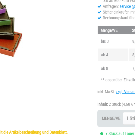
3%
ab 500 Euro Wa
Anfragen:
service 
Sicher einkaufen mi
Rechnungskauf übe
Menge/VE
S
bis
3
9
ab
4
8
ab
8
7
** gegenüber Einzel
inkl. MwSt.
zzgl. Versa
Inhalt:
2 Stück
(4,58 € 
MENGE/VE
t die Artikelbeschreibung und Datenblatt.
7 Stück auf Lager,