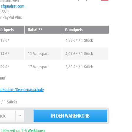
renkorbwert
@ sfquadrat.com
t SSL!
r PayPal Plus
tückpreis
Rabatt**
Grundpreis
,15 € *
4,58 € * / 1 Stück
,14 € *
11 % gespart
4,07 € * / 1 Stück
,59 € *
17 % gespart
3,80 € * / 1 Stück
kauf
ndkosten-/Servicepauschale
* / 1 Stück)
IN DEN WARENKORB
 Lieferzeit ca. 2-5 Werktagen