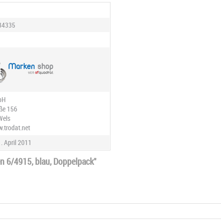
34335
bH
aße 156
Wels
w.trodat.net
. April 2011
n 6/4915, blau, Doppelpack"