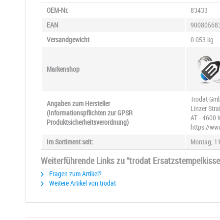
OEM-Nr.
83433
EAN
90080568
Versandgewicht
0.053 kg
Markenshop
Trodat Gm
Angaben zum Hersteller
Linzer Str
(Informationspflichten zur GPSR
AT - 4600 
Produktsicherheitsverordnung)
https://ww
Im Sortiment seit:
Montag, 11
Weiterführende Links zu "trodat Ersatzstempelkisse
Fragen zum Artikel?
Weitere Artikel von trodat