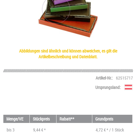
Abbildungen sind ähnlich und können abweichen, es gilt die
Artikelbeschreibung und Datenblatt.
Artikel-Nr.:
62515717
Ursprungsland:
Menge/VE
Stückpreis
Rabatt**
Grundpreis
bis
3
9,44 € *
4,72 € * / 1 Stück