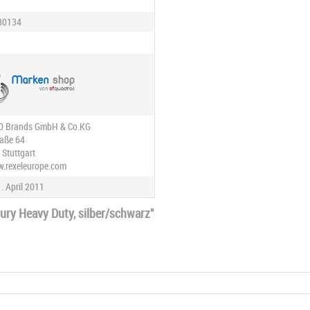
30134
O Brands GmbH & Co.KG
aße 64
 Stuttgart
w.rexeleurope.com
. April 2011
ury Heavy Duty, silber/schwarz"