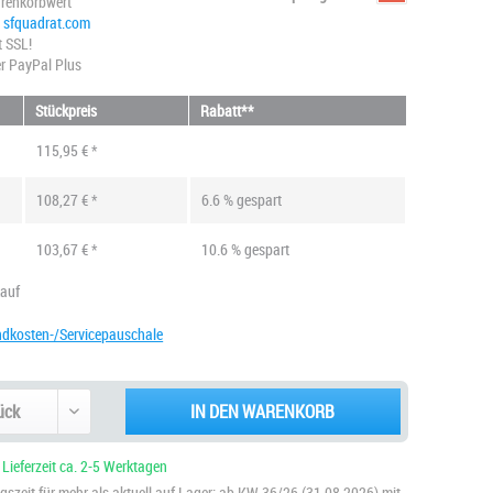
renkorbwert
@ sfquadrat.com
t SSL!
r PayPal Plus
Stückpreis
Rabatt**
115,95 € *
108,27 € *
6.6 % gespart
103,67 € *
10.6 % gespart
kauf
ndkosten-/Servicepauschale
IN DEN WARENKORB
 Lieferzeit ca. 2-5 Werktagen
szeit für mehr als aktuell auf Lager: ab KW 36/26 (31.08.2026) mit