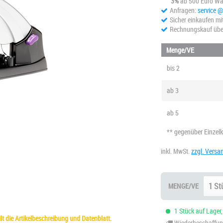
3%
ab 500 Euro Wa
Anfragen:
service 
Sicher einkaufen mi
Rechnungskauf übe
Menge/VE
bis
2
ab
3
ab
5
** gegenüber Einzel
inkl. MwSt.
zzgl. Versa
MENGE/VE
1 Stück auf Lager,
t die Artikelbeschreibung und Datenblatt.
Wiederbeschaffung