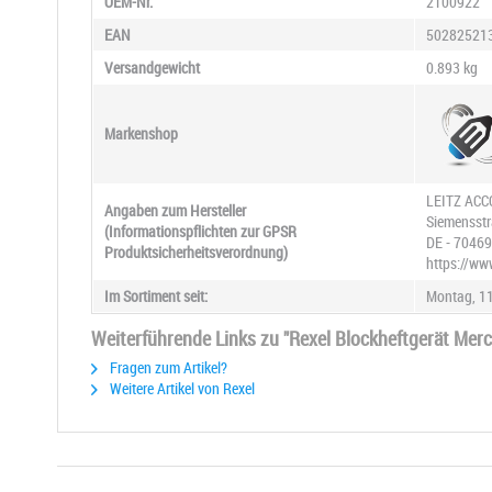
OEM-Nr.
2100922
EAN
50282521
Versandgewicht
0.893 kg
Markenshop
LEITZ ACC
Angaben zum Hersteller
Siemensstr
(Informationspflichten zur GPSR
DE - 70469
Produktsicherheitsverordnung)
https://ww
Im Sortiment seit:
Montag, 11
Weiterführende Links zu "Rexel Blockheftgerät Merc
Fragen zum Artikel?
Weitere Artikel von Rexel