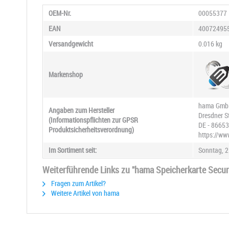
OEM-Nr.
00055377
EAN
40072495
Versandgewicht
0.016 kg
Markenshop
hama Gmb
Angaben zum Hersteller
Dresdner St
(Informationspflichten zur GPSR
DE - 8665
Produktsicherheitsverordnung)
https://w
Im Sortiment seit:
Sonntag, 2
Weiterführende Links zu "hama Speicherkarte Secure
Fragen zum Artikel?
Weitere Artikel von hama