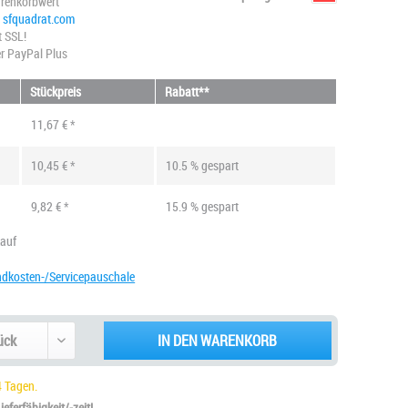
renkorbwert
@ sfquadrat.com
t SSL!
r PayPal Plus
Stückpreis
Rabatt**
11,67 € *
10,45 € *
10.5 % gespart
9,82 € *
15.9 % gespart
kauf
ndkosten-/Servicepauschale
IN DEN WARENKORB
 Tagen.
eferfähigkeit/-zeit!