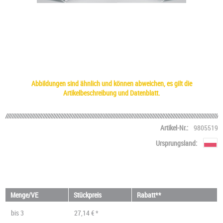
Abbildungen sind ähnlich und können abweichen, es gilt die
Artikelbeschreibung und Datenblatt.
Artikel-Nr.:
9805519
Ursprungsland:
Menge/VE
Stückpreis
Rabatt**
bis
3
27,14 € *