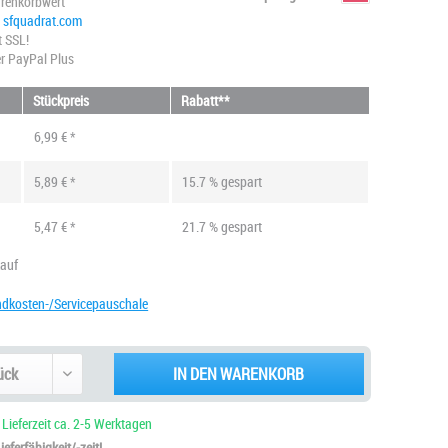
renkorbwert
@ sfquadrat.com
t SSL!
r PayPal Plus
Stückpreis
Rabatt**
6,99 € *
5,89 € *
15.7 % gespart
5,47 € *
21.7 % gespart
kauf
ndkosten-/Servicepauschale
IN DEN WARENKORB
 Lieferzeit ca. 2-5 Werktagen
eferfähigkeit/-zeit!