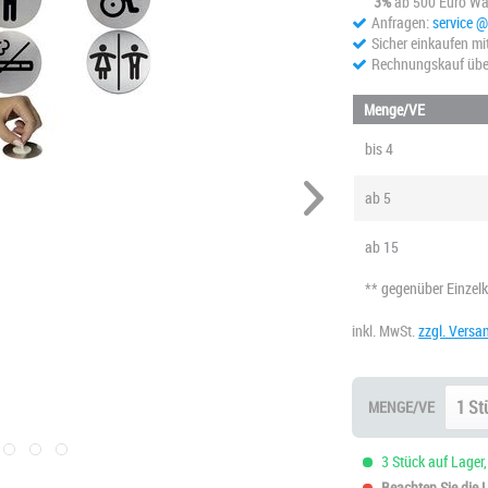
3%
ab 500 Euro Wa
Anfragen:
service 
Sicher einkaufen mi
Rechnungskauf übe
Menge/VE
bis
4
ab
5
ab
15
** gegenüber Einzel
inkl. MwSt.
zzgl. Versa
MENGE/VE
3 Stück auf Lager,
Beachten Sie die Li