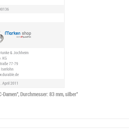
00136
unke & Jochheim
. KG
traße 77-79
 Iserlohn
w.durable.de
. April 2011
-Damen", Durchmesser: 83 mm, silber"