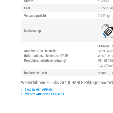
OEM-Nr.
4904-23
EAN
40055464
Versandgewicht
0.049 kg
Markenshop
DURABLE H
Angaben zum Hersteller
GmbH & Co
(Informationspflichten zur GPSR
Westfalens
Produktsicherheitsverordnung)
DE - 58636
https://ww
Im Sortiment seit:
Montag, 11
Weiterführende Links zu "DURABLE Piktogramm "WC
Fragen zum Artikel?
Weitere Artikel von DURABLE