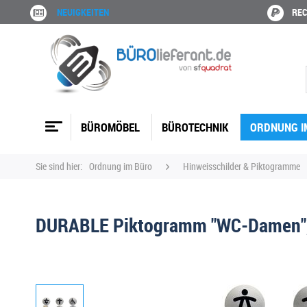
NEUIGKEITEN
REC
BÜROMÖBEL
BÜROTECHNIK
ORDNUNG I
Sie sind hier:
Ordnung im Büro
Hinweisschilder & Piktogramme
DURABLE Piktogramm "WC-Damen", 