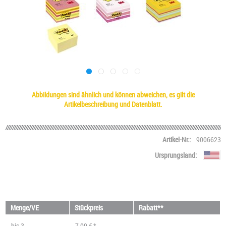
Abbildungen sind ähnlich und können abweichen, es gilt die
Artikelbeschreibung und Datenblatt.
Artikel-Nr.:
9006623
Ursprungsland:
Menge/VE
Stückpreis
Rabatt**
bis
3
7,09 € *