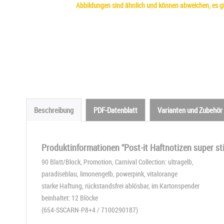
Abbildungen sind ähnlich und können abweichen, es gil
Beschreibung
PDF-Datenblatt
Varianten und Zubehör
Produktinformationen "Post-it Haftnotizen super st
90 Blatt/Block, Promotion, Carnival Collection: ultragelb,
paradiseblau, limonengelb, powerpink, vitalorange
starke Haftung, rückstandsfrei ablösbar, im Kartonspender
beinhaltet: 12 Blöcke
(654-SSCARN-P8+4 / 7100290187)