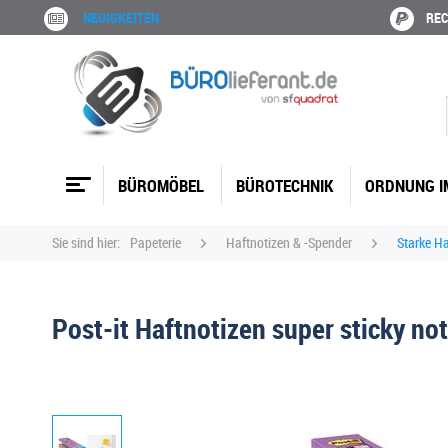
NEUIGKEITEN
REC
BÜROMÖBEL
BÜROTECHNIK
ORDNUNG I
Sie sind hier:
Papeterie
Haftnotizen & -Spender
Starke Ha
Post-it Haftnotizen super sticky no