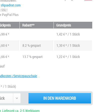
renkorbwert
@ sfquadrat.com
t SSL!
r PayPal Plus
ückpreis
Rabatt**
Grundpreis
,99 € *
1,42 € * / 1 Stück
,60 € *
8.2 % gespart
1,30 € * / 1 Stück
,66 € *
13.7 % gespart
1,22 € * / 1 Stück
kauf
ndkosten-/Servicepauschale
 * / 1 Stück)
IN DEN WARENKORB
, Lieferzeit ca. 2-5 Werktagen