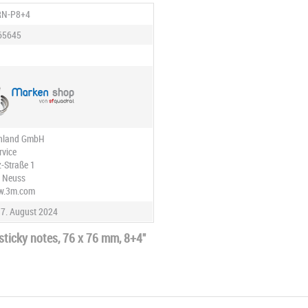
RN-P8+4
65645
hland GmbH
vice
z-Straße 1
3 Neuss
ww.3m.com
7. August 2024
sticky notes, 76 x 76 mm, 8+4"