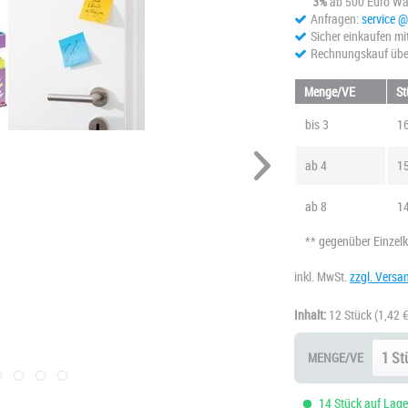
3%
ab 500 Euro Wa
Anfragen:
service 
Sicher einkaufen mi
Rechnungskauf übe
Menge/VE
St
bis
3
16
ab
4
15
ab
8
14
** gegenüber Einzel
inkl. MwSt.
zzgl. Versa
Inhalt:
12 Stück
(1,42 €
MENGE/VE
14 Stück auf Lager