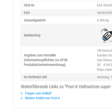
OEM-Nr.
654-SSCA
EAN
40640350
Versandgewicht
0.495 kg
Markenshop
3M Deutsc
Angaben zum Hersteller
Kunden-Ser
(Informationspflichten zur GPSR
Carl-Schur
Produktsicherheitsverordnung)
DE - 4145
https://w
Im Sortiment seit:
Samstag, 1
Weiterführende Links zu "Post-it Haftnotizen super 
Fragen zum Artikel?
Weitere Artikel von Post-it