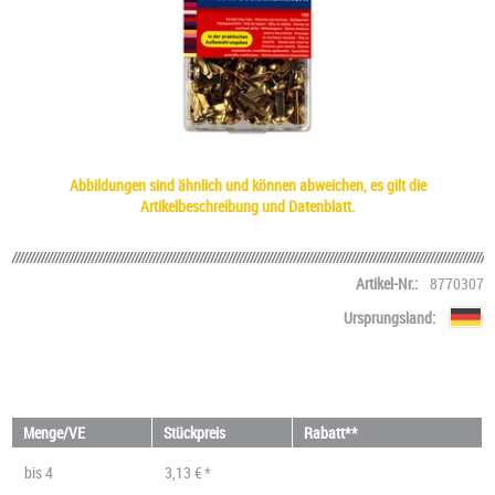
Abbildungen sind ähnlich und können abweichen, es gilt die
Artikelbeschreibung und Datenblatt.
Artikel-Nr.:
8770307
Ursprungsland:
Menge/VE
Stückpreis
Rabatt**
bis
4
3,13 € *