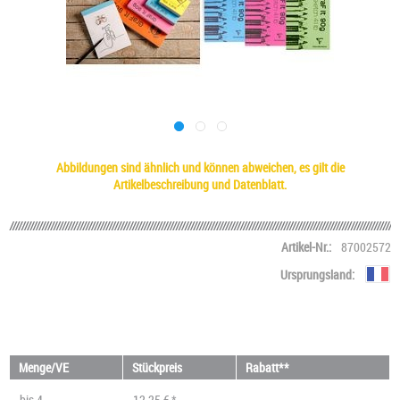
Abbildungen sind ähnlich und können abweichen, es gilt die
Artikelbeschreibung und Datenblatt.
Artikel-Nr.:
87002572
Ursprungsland:
Menge/VE
Stückpreis
Rabatt**
bis
4
12,25 € *