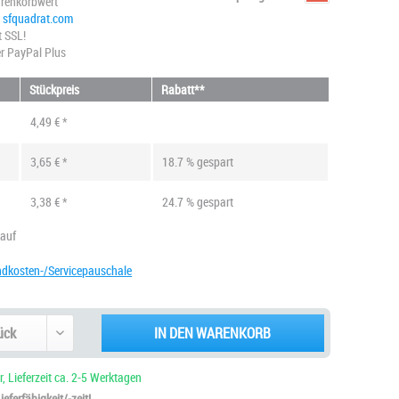
renkorbwert
@ sfquadrat.com
t SSL!
r PayPal Plus
Stückpreis
Rabatt**
4,49 € *
3,65 € *
18.7 % gespart
3,38 € *
24.7 % gespart
kauf
ndkosten-/Servicepauschale
IN DEN WARENKORB
, Lieferzeit ca. 2-5 Werktagen
eferfähigkeit/-zeit!