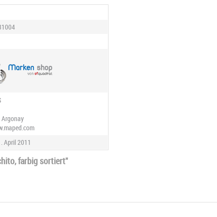
31004
S
0 Argonay
ww.maped.com
. April 2011
to, farbig sortiert"