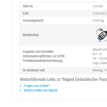
OEM-Nr.
533100
EAN
31541453
Versandgewicht
0.042 kg
Markenshop
Maped SA
Angaben zum Hersteller
B.P. 14
(Informationspflichten zur GPSR
FR - 7437
Produktsicherheitsverordnung)
https://w
Im Sortiment seit:
Montag, 11
Weiterführende Links zu "Maped Einfachlocher Punchi
Fragen zum Artikel?
Weitere Artikel von Maped