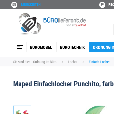
NEUIGKEITEN
REC
BÜROMÖBEL
BÜROTECHNIK
ORDNUNG I
Sie sind hier:
Ordnung im Büro
Locher
Einfach-Locher
Maped Einfachlocher Punchito, farbi