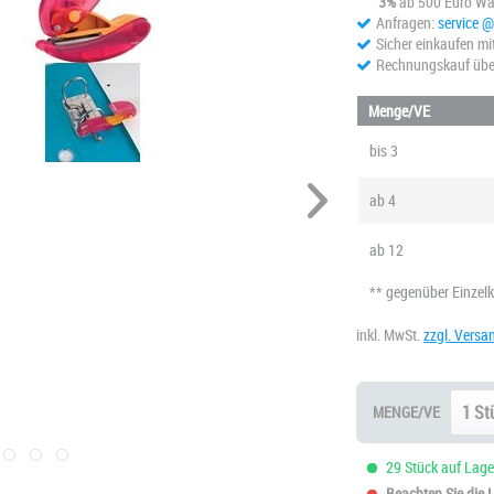
3%
ab 500 Euro Wa
Anfragen:
service 
Sicher einkaufen mi
Rechnungskauf übe
Menge/VE
bis
3
ab
4
ab
12
** gegenüber Einzel
inkl. MwSt.
zzgl. Versa
MENGE/VE
29 Stück auf Lager
Beachten Sie die Li