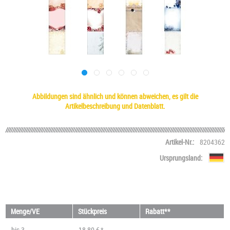
Abbildungen sind ähnlich und können abweichen, es gilt die
Artikelbeschreibung und Datenblatt.
Artikel-Nr.:
8204362
Ursprungsland:
Menge/VE
Stückpreis
Rabatt**
bis
3
18,80 € *