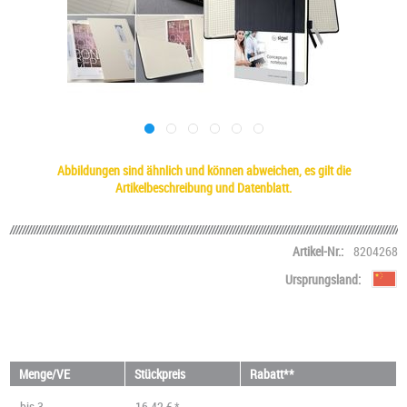
Abbildungen sind ähnlich und können abweichen, es gilt die
Artikelbeschreibung und Datenblatt.
Artikel-Nr.:
8204268
Ursprungsland:
Menge/VE
Stückpreis
Rabatt**
bis
3
16,42 € *