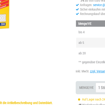
3%
ab 500 Euro Wa
Anfragen:
service 
Sicher einkaufen mi
Rechnungskauf übe
Menge/VE
bis
4
ab
5
ab
20
** gegenüber Einzel
inkl. MwSt.
zzgl. Versa
MENGE/VE
Auf Lager nach 24
t die Artikelbeschreibung und Datenblatt.
Wiederbeschaffung