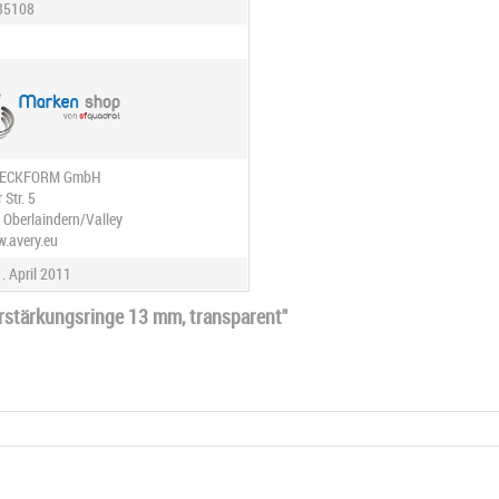
35108
WECKFORM GmbH
Str. 5
 Oberlaindern/Valley
w.avery.eu
. April 2011
stärkungsringe 13 mm, transparent"