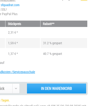
renkorbwert
@ sfquadrat.com
t SSL!
r PayPal Plus
Stückpreis
Rabatt**
2,31 € *
1,59 € *
31.2 % gespart
1,37 € *
40.7 % gespart
kauf
ndkosten-/Servicepauschale
IN DEN WARENKORB
 Tagen.
szeit für mehr als aktuell auf Lager: ab KW 35/26 (30.08.2026) mit