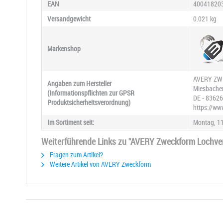
EAN
40041820
Versandgewicht
0.021 kg
Markenshop
AVERY Z
Angaben zum Hersteller
Miesbacher 
(Informationspflichten zur GPSR
DE - 83626
Produktsicherheitsverordnung)
https://ww
Im Sortiment seit:
Montag, 11
Weiterführende Links zu "AVERY Zweckform Lochver
Fragen zum Artikel?
Weitere Artikel von AVERY Zweckform