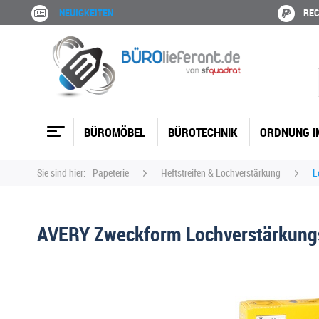
NEUIGKEITEN
REC
BÜROMÖBEL
BÜROTECHNIK
ORDNUNG I
Sie sind hier:
Papeterie
Heftstreifen & Lochverstärkung
L
AVERY Zweckform Lochverstärkungs