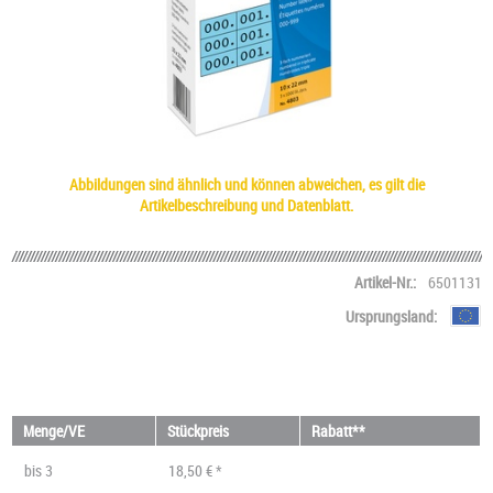
Abbildungen sind ähnlich und können abweichen, es gilt die
Artikelbeschreibung und Datenblatt.
Artikel-Nr.:
6501131
Ursprungsland:
Menge/VE
Stückpreis
Rabatt**
bis
3
18,50 € *