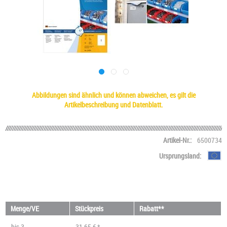
Abbildungen sind ähnlich und können abweichen, es gilt die
Artikelbeschreibung und Datenblatt.
Artikel-Nr.:
6500734
Ursprungsland:
Menge/VE
Stückpreis
Rabatt**
bis
3
31,65 € *