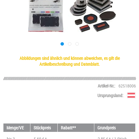
Abbildungen sind ähnlich und können abweichen, es gilt die
Artikelbeschreibung und Datenblatt.
Artikel-Nr.:
62518006
Ursprungsland:
Menge/VE
Stückpreis
Rabatt**
Grundpreis
bis
3
5,69 € *
2,85 € * / 1 Stück