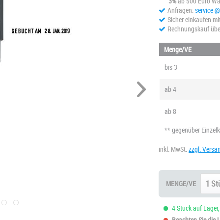
3%
ab 500 Euro Wa
Anfragen:
service 
Sicher einkaufen mi
Rechnungskauf übe
Menge/VE
bis
3
ab
4
ab
8
** gegenüber Einzel
inkl. MwSt.
zzgl. Versa
MENGE/VE
4 Stück auf Lager,
Beachten Sie die Li