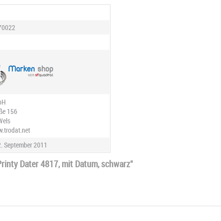
70022
bH
aße 156
Wels
w.trodat.net
. September 2011
rinty Dater 4817, mit Datum, schwarz"