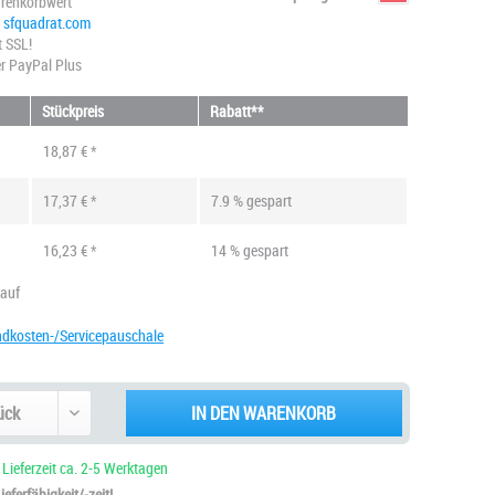
renkorbwert
@ sfquadrat.com
t SSL!
r PayPal Plus
Stückpreis
Rabatt**
18,87 € *
17,37 € *
7.9 % gespart
16,23 € *
14 % gespart
kauf
ndkosten-/Servicepauschale
IN DEN WARENKORB
 Lieferzeit ca. 2-5 Werktagen
eferfähigkeit/-zeit!