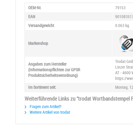
OEM-Nr.
79153
EAN
90108351
Versandgewicht
0.063 kg
Markenshop
Trodat Gm
Angaben zum Hersteller
Linzer Str
(Informationspflichten zur GPSR
AT - 4600 
Produktsicherheitsverordnung)
https://ww
Im Sortiment seit:
Montag, 12
Weiterführende Links zu "trodat Wortbandstempel P
Fragen zum Artikel?
Weitere Artikel von trodat