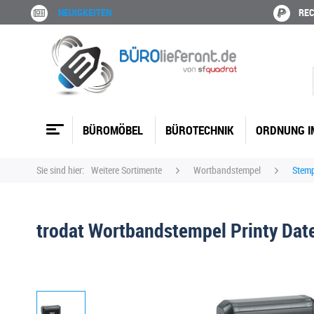
NEUIGKEITEN
REC
BÜROMÖBEL
BÜROTECHNIK
ORDNUNG I
Sie sind hier:
Weitere Sortimente
Wortbandstempel
Stemp
trodat Wortbandstempel Printy Dat