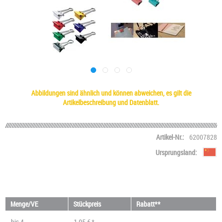
Abbildungen sind ähnlich und können abweichen, es gilt die
Artikelbeschreibung und Datenblatt.
Artikel-Nr.:
62007828
Ursprungsland:
Menge/VE
Stückpreis
Rabatt**
bis
4
1,95 € *