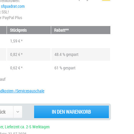
renkorbwert
@ sfquadrat.com
t SSL!
r PayPal Plus
Stückpreis
Rabatt**
1,59 € *
0,82 € *
48.4 % gespart
0,62 € *
61 % gespart
kauf
ndkosten-/Servicepauschale
IN DEN WARENKORB
r, Lieferzeit ca. 2-5 Werktagen
ate: 31.07.2026