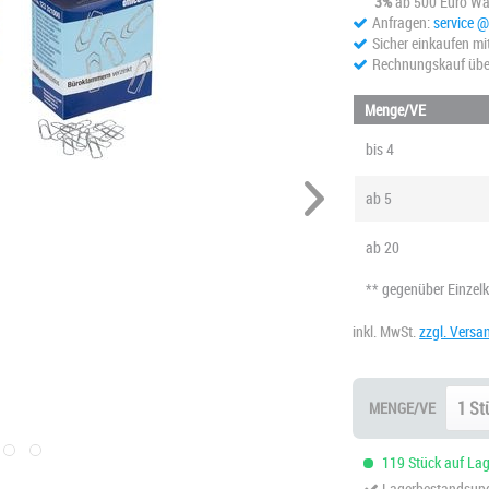
3%
ab 500 Euro Wa
Anfragen:
service 
Sicher einkaufen mi
Rechnungskauf übe
Menge/VE
bis
4
ab
5
ab
20
** gegenüber Einzel
inkl. MwSt.
zzgl. Versa
MENGE/VE
119 Stück auf Lage
Lagerbestandsupd