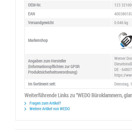
OEM-Nr.
123 32100
EAN
40038018
Versandgewicht
0.046 kg
Markenshop
Werner Do
Angaben zum Hersteller
Dieselstra
(Informationspflichten zur GPSR
DE - 64807
Produktsicherheitsverordnung)
https://ww
Im Sortiment seit:
Dienstag, 
Weiterführende Links zu "WEDO Büroklammern, glan
Fragen zum Artikel?
Weitere Artikel von WEDO