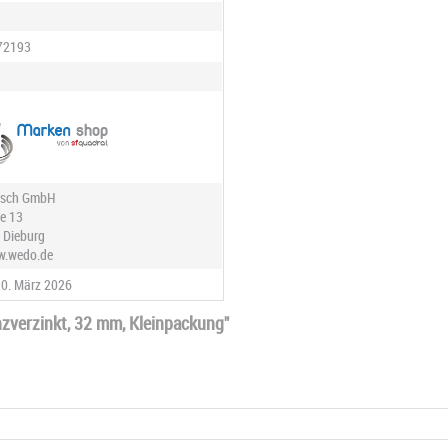
72193
rsch GmbH
ße 13
 Dieburg
w.wedo.de
10. März 2026
zverzinkt, 32 mm, Kleinpackung"