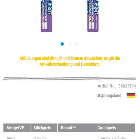
Abbildungen sind ähnlich und können abweichen, es gilt die
Artikelbeschreibung und Datenblatt.
Artikel-Nr.:
56921734
Ursprungsland:
Menge/VE
Stückpreis
Rabatt**
Grundpreis
bis
3
3,31 € *
1,66 € * / 1 Stück