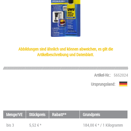
Abbildungen sind ähnlich und können abweichen, es gilt die
Artikelbeschreibung und Datenblatt.
Artikel-Nr.:
5652024
Ursprungsland:
Menge/VE
Stückpreis
Rabatt**
Grundpreis
bis
3
5,52 € *
184,00 € * / 1 Kilogramm