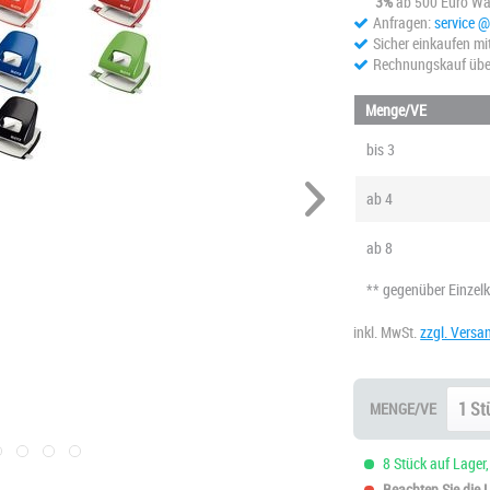
3%
ab 500 Euro Wa
Anfragen:
service 
Sicher einkaufen mi
Rechnungskauf übe
Menge/VE
bis
3
ab
4
ab
8
** gegenüber Einzel
inkl. MwSt.
zzgl. Versa
MENGE/VE
8 Stück auf Lager,
Beachten Sie die Li