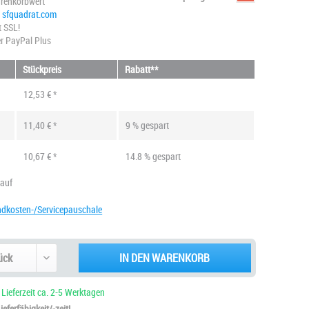
renkorbwert
@ sfquadrat.com
t SSL!
r PayPal Plus
Stückpreis
Rabatt**
12,53 € *
11,40 € *
9 % gespart
10,67 € *
14.8 % gespart
kauf
ndkosten-/Servicepauschale
IN DEN WARENKORB
 Lieferzeit ca. 2-5 Werktagen
eferfähigkeit/-zeit!