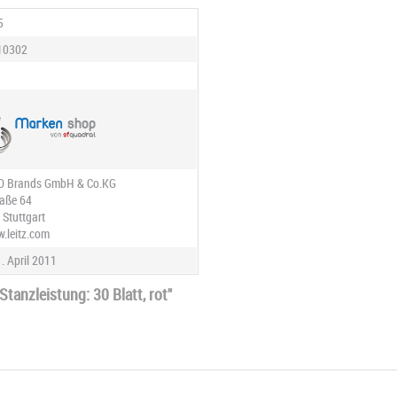
5
10302
O Brands GmbH & Co.KG
aße 64
 Stuttgart
w.leitz.com
. April 2011
tanzleistung: 30 Blatt, rot"