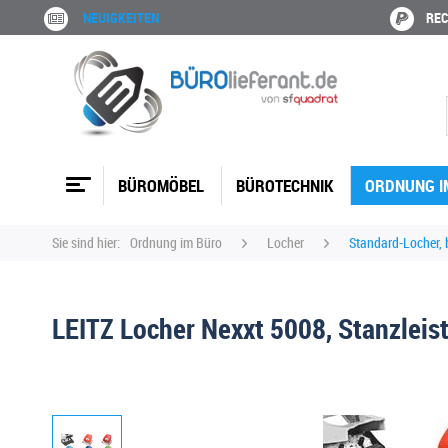
NEUIGKEITEN
REC
BÜROMÖBEL
BÜROTECHNIK
ORDNUNG I
Sie sind hier:
Ordnung im Büro
Locher
Standard-Locher, b
LEITZ Locher Nexxt 5008, Stanzleist