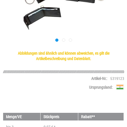
Abbildungen sind ähnlich und können abweichen, es gilt die
Artikelbeschreibung und Datenblatt.
Artikel-Nr.:
5319123
Ursprungsland:
Menge/VE
Stückpreis
Rabatt**
bis
3
9,07 € *