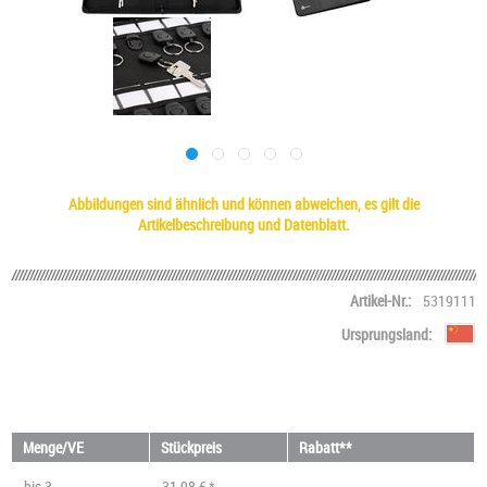
Abbildungen sind ähnlich und können abweichen, es gilt die
Artikelbeschreibung und Datenblatt.
Artikel-Nr.:
5319111
Ursprungsland:
Menge/VE
Stückpreis
Rabatt**
bis
3
31,98 € *