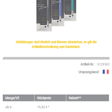
Abbildungen sind ähnlich und können abweichen, es gilt die
Artikelbeschreibung und Datenblatt.
Artikel-Nr.:
5129363
Ursprungsland:
Menge/VE
Stückpreis
Rabatt**
ab
6
15,92 € *