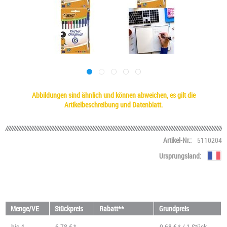
Abbildungen sind ähnlich und können abweichen, es gilt die
Artikelbeschreibung und Datenblatt.
Artikel-Nr.:
5110204
Ursprungsland:
Menge/VE
Stückpreis
Rabatt**
Grundpreis
bis
4
6,78 € *
0,68 € * / 1 Stück