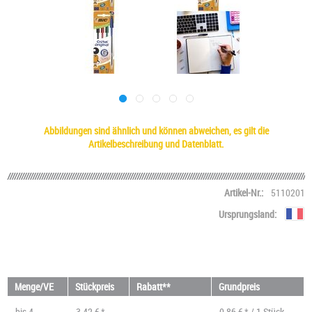
Abbildungen sind ähnlich und können abweichen, es gilt die
Artikelbeschreibung und Datenblatt.
Artikel-Nr.:
5110201
Ursprungsland:
Menge/VE
Stückpreis
Rabatt**
Grundpreis
bis
4
3,42 € *
0,86 € * / 1 Stück