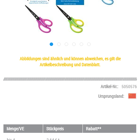
Abbildungen sind ähnlich und können abweichen, es gilt die
Artikelbeschreibung und Datenblatt.
Artikel-Nr.:
5050576
Ursprungsland:
Menge/VE
Stückpreis
Rabatt**
bis
4
2,64 € *