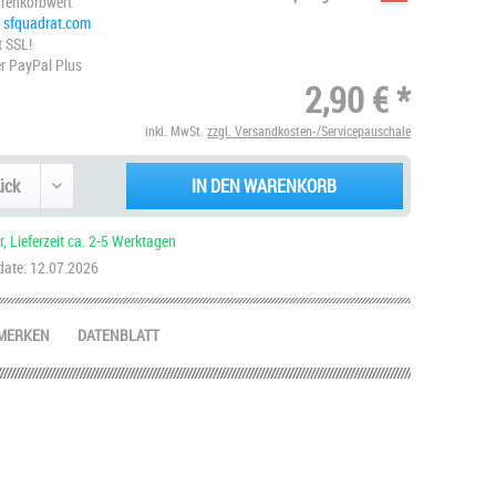
renkorbwert
@ sfquadrat.com
t SSL!
r PayPal Plus
2,90 € *
inkl. MwSt.
zzgl. Versandkosten-/Servicepauschale
IN DEN WARENKORB
, Lieferzeit ca. 2-5 Werktagen
ate: 12.07.2026
MERKEN
DATENBLATT