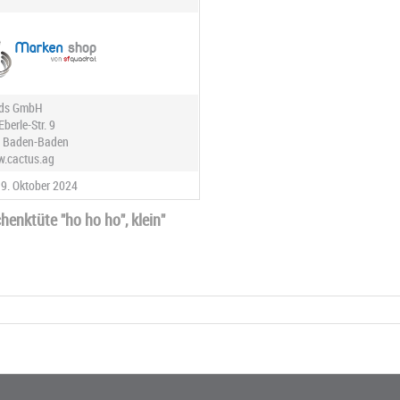
rds GmbH
Eberle-Str. 9
4 Baden-Baden
w.cactus.ag
9. Oktober 2024
nktüte "ho ho ho", klein"