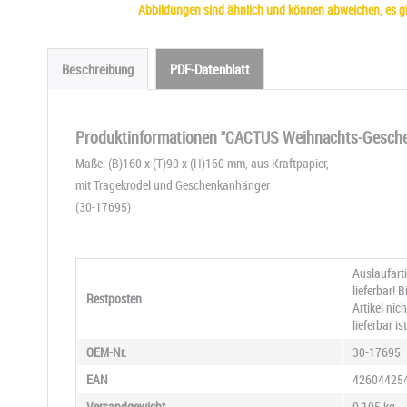
Abbildungen sind ähnlich und können abweichen, es gil
Beschreibung
PDF-Datenblatt
Produktinformationen "CACTUS Weihnachts-Geschenk
Maße: (B)160 x (T)90 x (H)160 mm, aus Kraftpapier,
mit Tragekrodel und Geschenkanhänger
(30-17695)
Auslaufart
lieferbar! 
Restposten
Artikel ni
lieferbar ist
OEM-Nr.
30-17695
EAN
42604425
Versandgewicht
0.105 kg