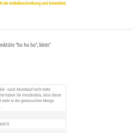
t die Artikelbeschreibung und Datenblatt.
tüte "ho ho ho", klein"
ikel - nach Abverkauf nicht mehr
Bitte haben Sie Verständnis, dass dieser
cht mehr in der gewünschten Menge
.
46870