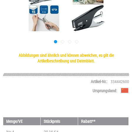
Abbildungen sind ähnlich und können abweichen, es gilt die
Artikelbeschreibung und Datenblatt.
Artikel-Nr.:
334442600
Ursprungsland:
Menge/VE
Stückpreis
Rabatt**
bis
4
20,16 € *