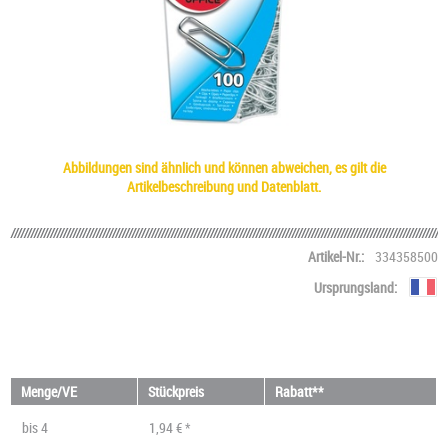
Abbildungen sind ähnlich und können abweichen, es gilt die
Artikelbeschreibung und Datenblatt.
Artikel-Nr.:
334358500
Ursprungsland:
Menge/VE
Stückpreis
Rabatt**
bis
4
1,94 € *