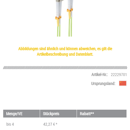
Abbildungen sind ähnlich und können abweichen, es gilt die
Artikelbeschreibung und Datenblatt.
Artikel-Nr.:
22229701
Ursprungsland:
Menge/VE
Stückpreis
Rabatt**
bis
4
42,27 € *