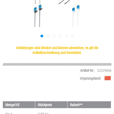
Abbildungen sind ähnlich und können abweichen, es gilt die
Artikelbeschreibung und Datenblatt.
Artikel-Nr.:
22229666
Ursprungsland:
Menge/VE
Stückpreis
Rabatt**
bis
4
2,08 € *